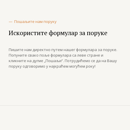
—
Пошаљите нам поруку
Искористите формулар за поруке
Пишите нам директно путем нашег формулара за поруке.
Попуните свако поље формулара са леве стране и
кликните на дугме „Пошаљи“. Потрудићемо се да на Вашу
поруку одговоримо у најкраћем могућем року!