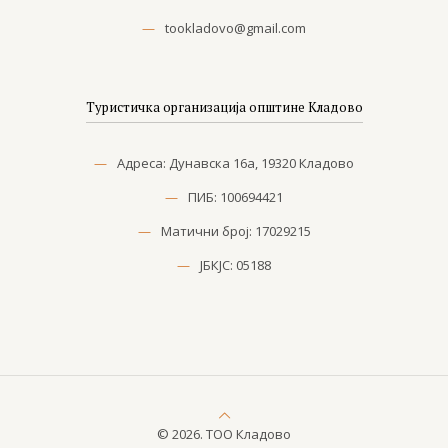
—
tookladovo@gmail.com
Туристичка организација општине Кладово
—
Адреса: Дунавска 16а, 19320 Кладово
—
ПИБ: 100694421
—
Матични број: 17029215
—
ЈБКЈС: 05188
© 2026. ТОО Кладово