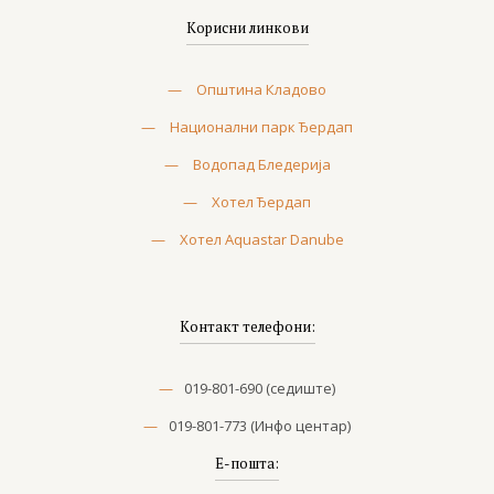
Корисни линкови
—
Општина Кладово
—
Национални парк Ђердап
—
Водопад Бледерија
—
Хотел Ђердап
—
Хотел Aquastar Danube
Kонтакт телефони:
—
019-801-690 (седиште)
—
019-801-773 (Инфо центар)
Е-пошта: